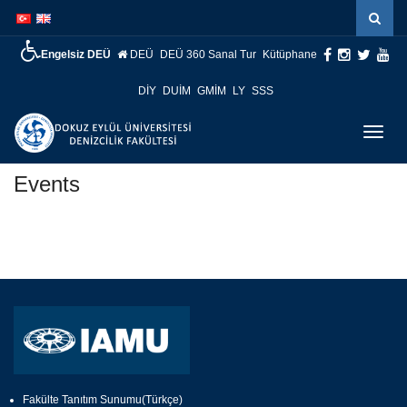
İçeriğe
Navigasyona
atla
atla
Engelsiz DEÜ
DEÜ
DEÜ 360 Sanal Tur
Kütüphane
DİY
DUİM
GMİM
LY
SSS
Menüy
Geç
Events
Fakülte Tanıtım Sunumu(Türkçe)