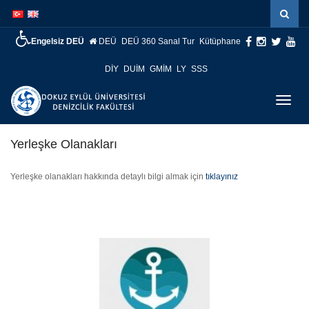
İçeriğe
Navigasyona
atla
atla
Engelsiz DEÜ
DEÜ
DEÜ 360 Sanal Tur
Kütüphane
DİY
DUİM
GMİM
LY
SSS
Menüy
Geç
Yerleşke Olanakları
Yerleşke olanakları hakkında detaylı bilgi almak için
tıklayınız