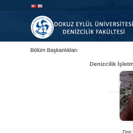
İçeriğe
Navigasyona
atla
atla
Bölüm Başkanlıkları
Denizcilik İşle
Doç