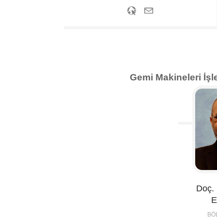
Gemi Makineleri İş
Doç. 
E
BÖ