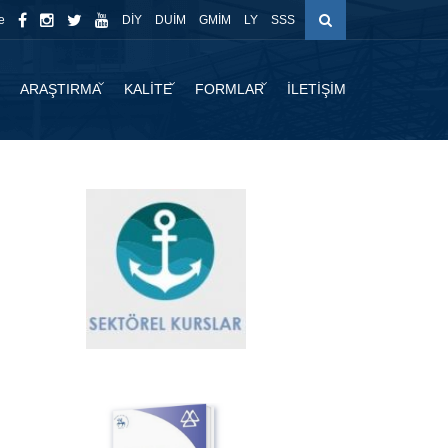
e
DİY
DUİM
GMİM
LY
SSS
ARAŞTIRMA
KALİTE
FORMLAR
İLETİŞİM