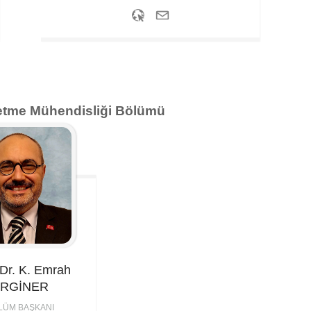
letme Mühendisliği Bölümü
Dr. K. Emrah
RGİNER
LÜM BAŞKANI