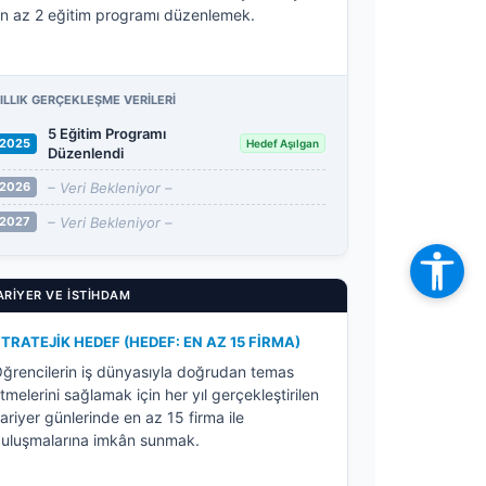
n az 2 eğitim programı düzenlemek.
ILLIK GERÇEKLEŞME VERILERI
5 Eğitim Programı
2025
Hedef Aşılgan
Düzenlendi
– Veri Bekleniyor –
2026
– Veri Bekleniyor –
2027
ARIYER VE İSTIHDAM
TRATEJIK HEDEF (HEDEF: EN AZ 15 FIRMA)
ğrencilerin iş dünyasıyla doğrudan temas
tmelerini sağlamak için her yıl gerçekleştirilen
ariyer günlerinde en az 15 firma ile
uluşmalarına imkân sunmak.