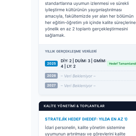
standartlarına uyumun izlenmesi ve sürekli
iyileştirme kültürünün yaygınlaştırılması
amacıyla, fakültemizde yer alan her bölümün
her eğitim-öğretim yılı içinde kalite süreçlerine
yönelik en az 2 toplantı gerçekleştirmesini
sağlamak.
YILLIK GERÇEKLEŞME VERILERI
DİY: 2 | DUİM: 3 | GMİM:
2025
Hedef Tamamland
4 | LY: 2
– Veri Bekleniyor –
2026
– Veri Bekleniyor –
2027
KALITE YÖNETIMI & TOPLANTILAR
STRATEJIK HEDEF (HEDEF: YILDA EN AZ 1)
İdari personelin, kalite yönetim sistemine
uyumunun artırılması ve görevlerini kalite