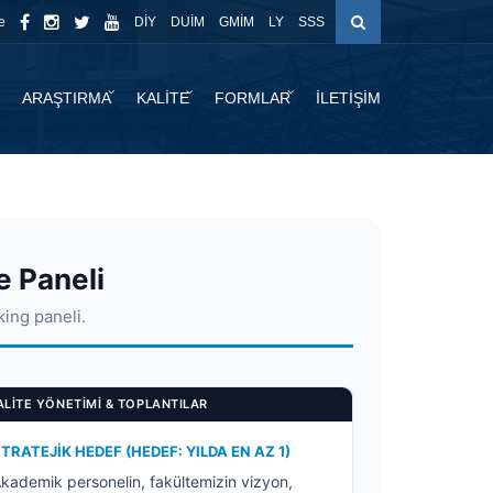
e
DİY
DUİM
GMİM
LY
SSS
ARAŞTIRMA
KALİTE
FORMLAR
İLETİŞİM
e Paneli
king paneli.
ALITE YÖNETIMI & TOPLANTILAR
TRATEJIK HEDEF (HEDEF: YILDA EN AZ 1)
kademik personelin, fakültemizin vizyon,