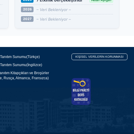
– Veri Bekleniyor –
2026
– Veri Bekleniyor –
2027
 Tanıtım Sunumu(Türkçe)
KİŞİSEL VERİLERİN KORUNMASI
 Tanıtım Sunumu(İngilizce)
nıtım Kitapçıkları ve Broşürler
ce, Rusça, Almanca, Fransızca)