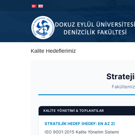
İçeriğe
Navigasyona
atla
atla
Kalite Hedeflerimiz
Stratej
Fakültemizi
KALITE YÖNETIMI & TOPLANTILAR
STRATEJIK HEDEF (HEDEF: EN AZ 2)
ISO 9001:2015 Kalite Yönetim Sistemi