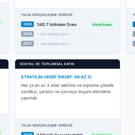
YILLIK GERÇEKLEŞME VERILERI
Y
ı
%82.7 İstihdam Oranı
2025
Büyük Başarı
– Veri Bekleniyor –
2026
– Veri Bekleniyor –
2027
SOSYAL VE TOPLUMSAL KATKI
STRATEJIK HEDEF (HEDEF: EN AZ 3)
Her yıl en az 3 adet sektöre ve topluma yönelik
yenilikçi, yaratıcı ve çevreye duyarlı etkinlikler
yapmak.
YILLIK GERÇEKLEŞME VERILERI
ı
7 Etkinlik Gerçekleştirildi
2025
Hedef Aşılgan