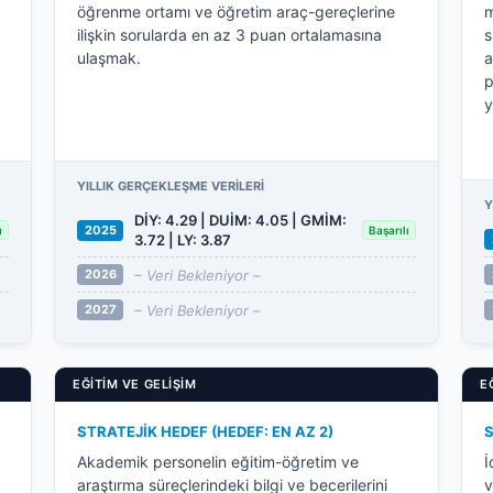
öğrenme ortamı ve öğretim araç-gereçlerine
m
ilişkin sorularda en az 3 puan ortalamasına
s
ulaşmak.
a
p
YILLIK GERÇEKLEŞME VERILERI
Y
DİY: 4.29 | DUİM: 4.05 | GMİM:
2025
ı
Başarılı
3.72 | LY: 3.87
– Veri Bekleniyor –
2026
– Veri Bekleniyor –
2027
EĞITIM VE GELIŞIM
E
STRATEJIK HEDEF (HEDEF: EN AZ 2)
S
Akademik personelin eğitim-öğretim ve
İ
araştırma süreçlerindeki bilgi ve becerilerini
v