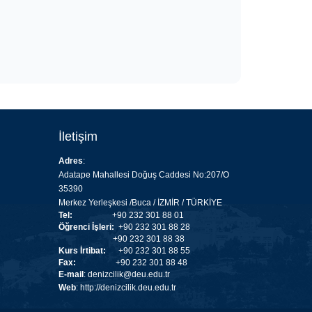
İletişim
Adres
:
Adatape Mahallesi Doğuş Caddesi No:207/O
35390
Merkez Yerleşkesi /Buca / İZMİR / TÜRKİYE
Tel:
+90 232 301 88 01
Öğrenci İşleri:
+90 232 301 88 28
+90 232 301 88 38
Kurs İrtibat:
+90 232 301 88 55
Fax:
+90 232 301 88 48
E-mail
:
denizcilik@deu.edu.tr
Web
:
http://denizcilik.deu.edu.tr