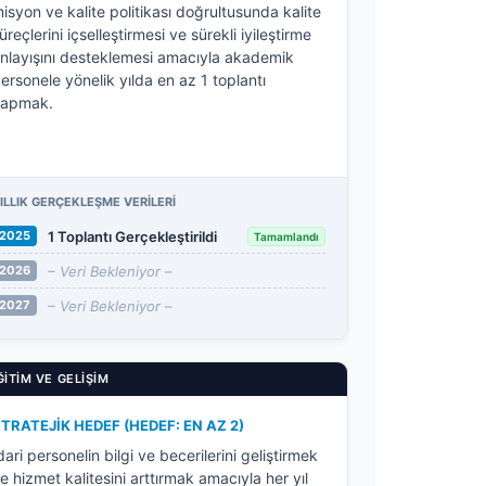
isyon ve kalite politikası doğrultusunda kalite
üreçlerini içselleştirmesi ve sürekli iyileştirme
nlayışını desteklemesi amacıyla akademik
ersonele yönelik yılda en az 1 toplantı
yapmak.
ILLIK GERÇEKLEŞME VERILERI
1 Toplantı Gerçekleştirildi
2025
Tamamlandı
– Veri Bekleniyor –
2026
– Veri Bekleniyor –
2027
ĞITIM VE GELIŞIM
TRATEJIK HEDEF (HEDEF: EN AZ 2)
dari personelin bilgi ve becerilerini geliştirmek
e hizmet kalitesini arttırmak amacıyla her yıl