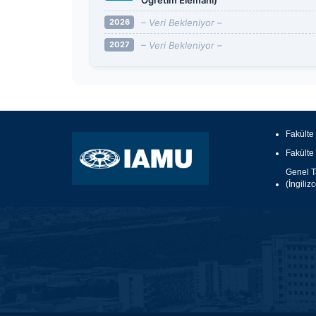
Öğretim Elemanı)
– Veri Bekleniyor –
2026
– Veri Bekleniyor –
2027
Fakülte
Fakülte
Genel Ta
(İngiliz