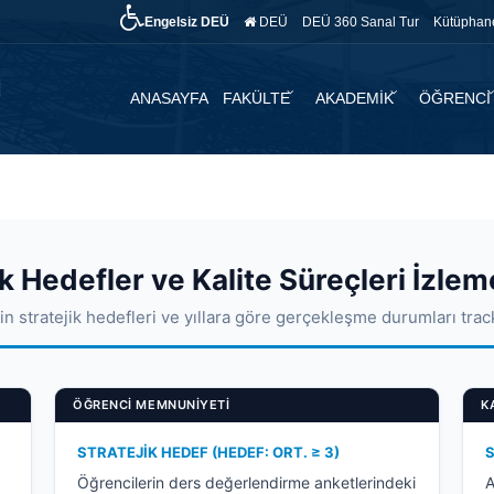
Engelsiz DEÜ
DEÜ
DEÜ 360 Sanal Tur
Kütüphan
ANASAYFA
FAKÜLTE
AKADEMİK
ÖĞRENCİ
ik Hedefler ve Kalite Süreçleri İzlem
n stratejik hedefleri ve yıllara göre gerçekleşme durumları trac
ÖĞRENCI MEMNUNIYETI
K
STRATEJIK HEDEF (HEDEF: ORT. ≥ 3)
S
Öğrencilerin ders değerlendirme anketlerindeki
A