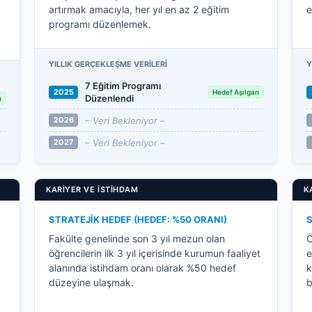
artırmak amacıyla, her yıl en az 2 eğitim
e
programı düzenlemek.
YILLIK GERÇEKLEŞME VERILERI
Y
7 Eğitim Programı
2025
Hedef Aşılgan
Düzenlendi
ı
– Veri Bekleniyor –
2026
– Veri Bekleniyor –
2027
KARIYER VE İSTIHDAM
K
STRATEJIK HEDEF (HEDEF: %50 ORANI)
S
Fakülte genelinde son 3 yıl mezun olan
Ö
öğrencilerin ilk 3 yıl içerisinde kurumun faaliyet
e
alanında istihdam oranı olarak %50 hedef
k
düzeyine ulaşmak.
b