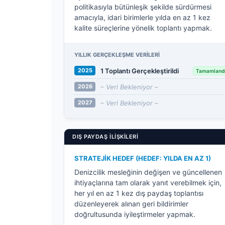
politikasıyla bütünleşik şekilde sürdürmesi
amacıyla, idari birimlerle yılda en az 1 kez
kalite süreçlerine yönelik toplantı yapmak.
YILLIK GERÇEKLEŞME VERILERI
1 Toplantı Gerçekleştirildi
2025
Tamamland
– Veri Bekleniyor –
2026
– Veri Bekleniyor –
2027
DIŞ PAYDAŞ İLIŞKILERI
STRATEJIK HEDEF (HEDEF: YILDA EN AZ 1)
Denizcilik mesleğinin değişen ve güncellenen
ihtiyaçlarına tam olarak yanıt verebilmek için,
her yıl en az 1 kez dış paydaş toplantısı
düzenleyerek alınan geri bildirimler
doğrultusunda iyileştirmeler yapmak.