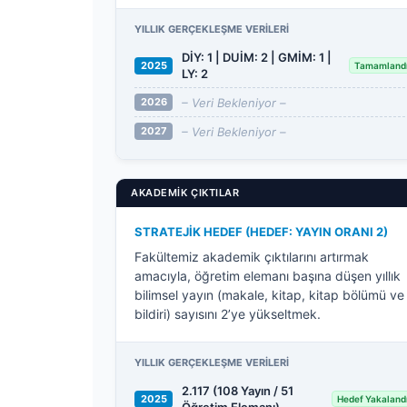
YILLIK GERÇEKLEŞME VERILERI
DİY: 1 | DUİM: 2 | GMİM: 1 |
2025
Tamamland
LY: 2
– Veri Bekleniyor –
2026
– Veri Bekleniyor –
2027
AKADEMIK ÇIKTILAR
STRATEJIK HEDEF (HEDEF: YAYIN ORANI 2)
Fakültemiz akademik çıktılarını artırmak
amacıyla, öğretim elemanı başına düşen yıllık
bilimsel yayın (makale, kitap, kitap bölümü ve
bildiri) sayısını 2’ye yükseltmek.
YILLIK GERÇEKLEŞME VERILERI
2.117 (108 Yayın / 51
2025
Hedef Yakaland