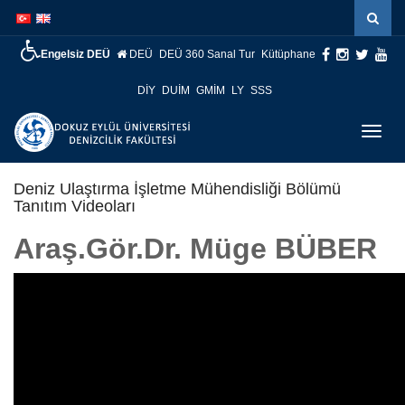
İçeriğe
Navigasyona
atla
atla
Engelsiz DEÜ
DEÜ
DEÜ 360 Sanal Tur
Kütüphane
DİY
DUİM
GMİM
LY
SSS
Menüy
Geç
Deniz Ulaştırma İşletme Mühendisliği Bölümü
Tanıtım Videoları
Araş.Gör.Dr. Müge BÜBER