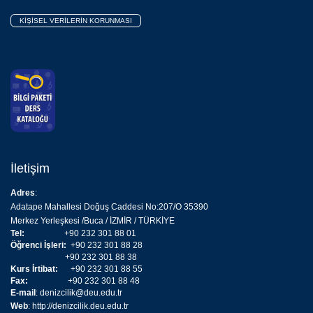
KİŞİSEL VERİLERİN KORUNMASI
İletişim
Adres
:
Adatape Mahallesi Doğuş Caddesi No:207/O 35390
Merkez Yerleşkesi /Buca / İZMİR / TÜRKİYE
Tel:
+90 232 301 88 01
Öğrenci İşleri:
+90 232 301 88 28
+90 232 301 88 38
Kurs İrtibat:
+90 232 301 88 55
Fax:
+90 232 301 88 48
E-mail
:
denizcilik@deu.edu.tr
Web
:
http://denizcilik.deu.edu.tr