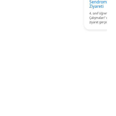
Sendromlular
Ziyareti
4. sınıf öğrencileri
Çalışmaları” dersi
ziyaret gerçekleştirm