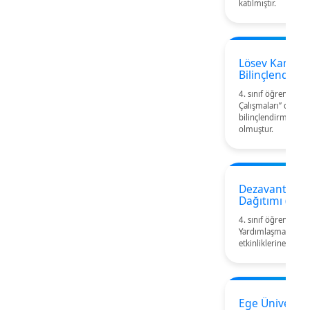
katılmıştır.
Lösev Kamuo
Bilinçlendirm
4. sınıf öğrencileri
Çalışmaları” dersi
bilinçlendirme faali
olmuştur.
Dezavantajlı 
Dağıtımı (Güz
4. sınıf öğrencileri
Yardımlaşma Derneğ
etkinliklerine deste
Ege Üniversit