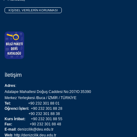
KİŞİSEL VERİLERİN KORUNMASI
İletişim
Adres
:
Adatape Mahallesi Doğuş Caddesi No:207/O 35390
Merkez Yerleşkesi /Buca / İZMİR / TÜRKİYE
Tel:
+90 232 301 88 01
Öğrenci İşleri:
+90 232 301 88 28
+90 232 301 88 38
Kurs İrtibat:
+90 232 301 88 55
Fax:
+90 232 301 88 48
E-mail
:
denizcilik@deu.edu.tr
Web
:
http://denizcilik.deu.edu.tr