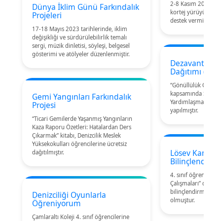
2-8 Kasım 2024 tar
Dünya İklim Günü Farkındalık
kortej yürüyüşüne 4.
Projeleri
destek vermiştir.
17-18 Mayıs 2023 tarihlerinde, iklim
değişikliği ve sürdürülebilirlik temalı
sergi, müzik dinletisi, söyleşi, belgesel
gösterimi ve atölyeler düzenlenmiştir.
Dezavantajlı 
Dağıtımı (Bah
“Gönüllülük Çalışma
kapsamında Sokak Ç
Gemi Yangınları Farkındalık
Yardımlaşma Derneğ
Projesi
yapılmıştır.
“Ticari Gemilerde Yaşanmış Yangınların
Kaza Raporu Özetleri: Hatalardan Ders
Çıkarmak” kitabı, Denizcilik Meslek
Yüksekokulları öğrencilerine ücretsiz
Lösev Kamuo
dağıtılmıştır.
Bilinçlendirm
4. sınıf öğrencileri
Çalışmaları” dersi
bilinçlendirme faali
Denizciliği Oyunlarla
olmuştur.
Öğreniyorum
Çamlaraltı Koleji 4. sınıf öğrencilerine