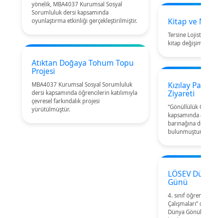
yönelik, MBA4037 Kurumsal Sosyal
Sorumluluk dersi kapsamında
Kitap ve Nota
oyunlaştırma etkinliği gerçekleştirilmiştir.
Tersine Lojistik Ba
kitap değişim etkinl
Atıktan Doğaya Tohum Topu
Projesi
Kızılay Pako 
MBA4037 Kurumsal Sosyal Sorumluluk
Ziyareti
dersi kapsamında öğrencilerin katılımıyla
çevresel farkındalık projesi
“Gönüllülük Çalışma
yürütülmüştür.
kapsamında 4. sınıf
barınağına destek z
bulunmuştur.
LÖSEV Dünya 
Günü
4. sınıf öğrencileri
Çalışmaları” dersi
Dünya Gönüllüler G