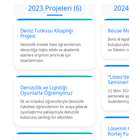
2023 Projeleri (6)
2024 Pro
Deniz Tutkusu Kitaplığı
Reuse Market 
Projesi
İkinci el eşyaların y
Denizcilik meslek lisesi öğrencilerinin
buluşturulduğu, S
denizciliğe ilişkin edebi ve akademik
ve Tüketim odaklı bir
eserlere erişimini artırmak için
tasarlanmıştır.
“Lösev’de Gön
Semineri
Denizcilik ve Lojistiği
22 Ekim 2024 tarih
Oyunlarla Öğreniyoruz
personele açık bir 
İlk ve ortaokul öğrencileriyle Denizcilik
düzenlenmiştir.
Fakültesi öğrencilerinin bir araya gelerek
oyunlaştırma yaklaşımıyla denizcilik
kültürünü tanıttığı bir etkinliktir.
Lösemili Çocuk
Kortej Yürüyü