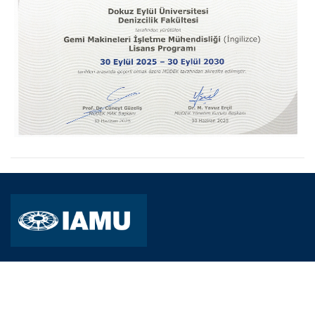
Fakülte Tanıtım Sunumu(Türkçe)
Fakülte Tanıtım Sunumu(İngilizce)
Genel Tanıtım Kitapçıkları ve Broşürler (İngilizce, Rusça, Almanca,