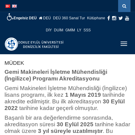
İçeriğe
Navigasyona
atla
atla
Engelsiz DEÜ
DEÜ
DEÜ 360 Sanal Tur
Kütüphane
DİY
DUİM
GMİM
LY
SSS
Menüy
Geç
MÜDEK
Gemi Makineleri İşletme Mühendisliği
(İngilizce) Programı Akreditasyonu
Gemi Makineleri İşletme Mühendisliği (İngilizce)
lisans programı, ilk kez
1 Mayıs 2019
tarihinde
akredite edilmiştir. Bu ilk akreditasyon
30 Eylül
2022
tarihine kadar geçerli olmuştur.
Başarılı bir ara değerlendirme sonrasında,
akreditasyon süresi
30 Eylül 2025
tarihine kadar
olmak üzere
3 yıl süreyle uzatılmıştır
. Bu