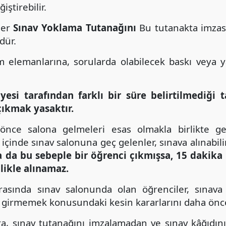
iştirebilir.
ler
Sınav Yoklama Tutanağını
Bu tutanakta imzası
dür.
m elemanlarına, sorularda olabilecek baskı veya y
esi tarafından farklı bir süre belirtilmediği t
ıkmak yasaktır.
önce salona gelmeleri esas olmakla birlikte ge
ı içinde sınav salonuna geç gelenler, sınava alınabili
 da bu sebeple bir öğrenci çıkmışsa, 15 dakika
likle alınamaz.
ırasında sınav salonunda olan öğrenciler, sınava
p girmemek konusundaki kesin kararlarını daha önce
ra, sınav tutanağını imzalamadan ve sınav kâğıdı