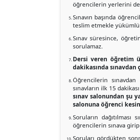
öğrencilerin yerlerini değ
Sınavın başında öğrenci
teslim etmekle yükümlü
Sınav süresince, öğreti
sorulamaz.
Dersi veren öğretim üy
dakikasında sınavdan ç
Öğrencilerin sınavdan 
sınavların ilk 15 dakikas
sınav salonundan şu ya
salonuna öğrenci kesin
Soruların dağıtılması s
öğrencilerin sınava giri
Soruları gördükten son