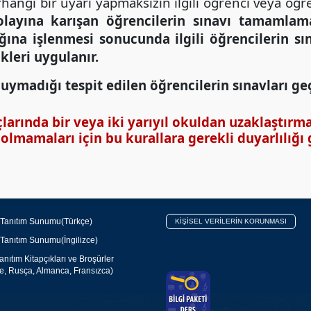
ngi bir uyarı yapmaksızın ilgili öğrenci veya öğre
layına karışan öğrencilerin sınavı tamamlamal
na işlenmesi sonucunda ilgili öğrencilerin sına
ikleri uygulanır.
uymadığı tespit edilen öğrencilerin sınavları geçe
çlarında bir veya iki yarıyıl okuldan uzaklaştırm
lmamaları için bu kurallara gerekli duyarlılığı
 Tanıtım Sunumu(Türkçe)
KİŞİSEL VERİLERİN KORUNMASI
 Tanıtım Sunumu(İngilizce)
nıtım Kitapçıkları ve Broşürler
ce, Rusça, Almanca, Fransızca)