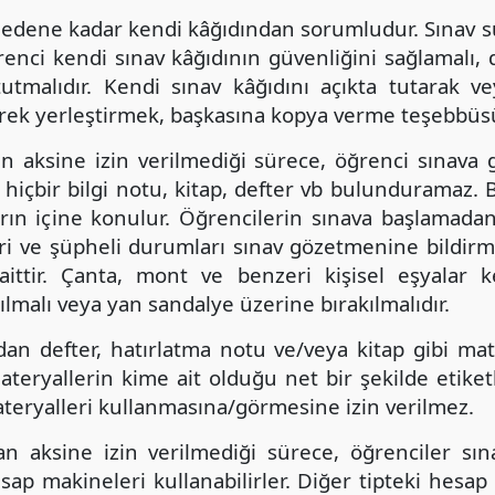
 edene kadar kendi kâğıdından sorumludur. Sınav sü
renci kendi sınav kâğıdının güvenliğini sağlamalı, 
utmalıdır. Kendi sınav kâğıdını açıkta tutarak v
erek yerleştirmek, başkasına kopya verme teşebbüsü 
n aksine izin verilmediği sürece, öğrenci sınava g
 hiçbir bilgi notu, kitap, defter vb bulunduramaz.
rın içine konulur. Öğrencilerin sınava başlamadan,
ri ve şüpheli durumları sınav gözetmenine bildirme
ittir. Çanta, mont ve benzeri kişisel eşyalar ke
ılmalı veya yan sandalye üzerine bırakılmalıdır.
dan defter, hatırlatma notu ve/veya kitap gibi mat
ateryallerin kime ait olduğu net bir şekilde etiket
teryalleri kullanmasına/görmesine izin verilmez.
an aksine izin verilmediği sürece, öğrenciler s
ap makineleri kullanabilirler. Diğer tipteki hesap