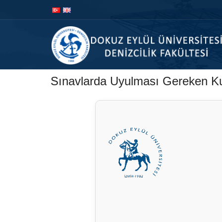
İçeriğe
Navigasyona
atla
atla
Sınavlarda Uyulması Gereken Ku