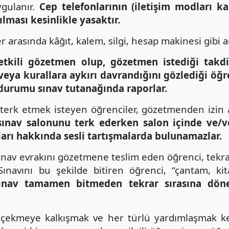
ygulanır.
Cep telefonlarının (iletişim modları ka
lması kesinlikle yasaktır.
 arasında kâğıt, kalem, silgi, hesap makinesi gibi ara
etkili gözetmen olup, gözetmen istediği takd
r veya kurallara aykırı davrandığını gözlediği öğ
 durumu sınav tutanağında raporlar.
terk etmek isteyen öğrenciler, gözetmenden izin 
sınav salonunu terk ederken salon içinde ve/v
ları hakkında sesli tartışmalarda bulunamazlar.
ınav evrakını gözetmene teslim eden öğrenci, tekr
 Sınavını bu şekilde bitiren öğrenci, “çantam, k
ınav tamamen bitmeden tekrar sırasına dön
çekmeye kalkışmak ve her türlü yardımlaşmak kesi