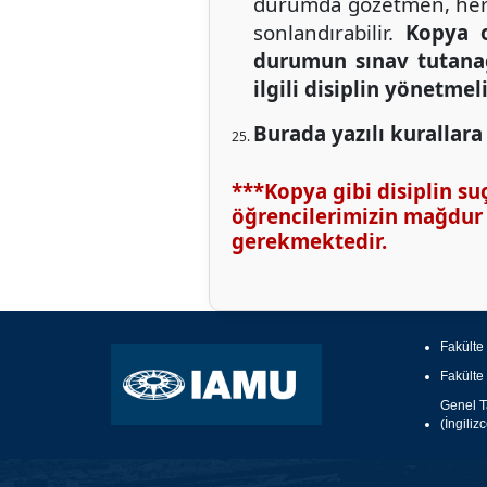
durumda gözetmen, herha
sonlandırabilir.
Kopya o
durumun sınav tutanağı
ilgili disiplin yönetmel
Burada yazılı kurallara 
***Kopya gibi disiplin su
öğrencilerimizin mağdur o
gerekmektedir.
Fakülte
Fakülte
Genel Ta
(İngiliz