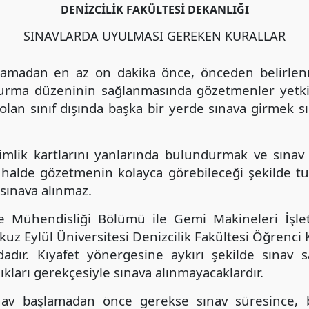
DENİZCİLİK FAKÜLTESİ DEKANLIĞI
SINAVLARDA UYULMASI GEREKEN KURALLAR
şlamadan en az on dakika önce, önceden belirlen
turma düzeninin sağlanmasında gözetmenler yetkil
olan sınıf dışında başka bir yerde sınava girmek s
kimlik kartlarını yanlarında bulundurmak ve sına
 halde gözetmenin kolayca görebileceği şekilde tu
sınava alınmaz.
me Mühendisliği Bölümü ile Gemi Makineleri İşl
okuz Eylül Üniversitesi Denizcilik Fakültesi Öğrenci
dadır. Kıyafet yönergesine aykırı şekilde sınav 
ıkları gerekçesiyle sınava alınmayacaklardır.
nav başlamadan önce gerekse sınav süresince, b