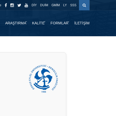
e
DİY
DUİM
GMİM
LY
SSS
ARAŞTIRMA
KALİTE
FORMLAR
İLETİŞİM