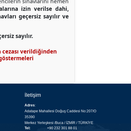
ncilerin sınavlarını hemen
arına izin verilse dahi,
vları geçersiz sayılır ve
rsiz sayılır.
a cezası verildiğinden
 göstermeleri
İletişim
Adres
:
Adatape Mahallesi Doğuş Caddesi No:207/O
35390
Merkez Yerleşkesi /Buca / İZMİR / TÜRKİYE
Tel:
+90 232 301 88 01