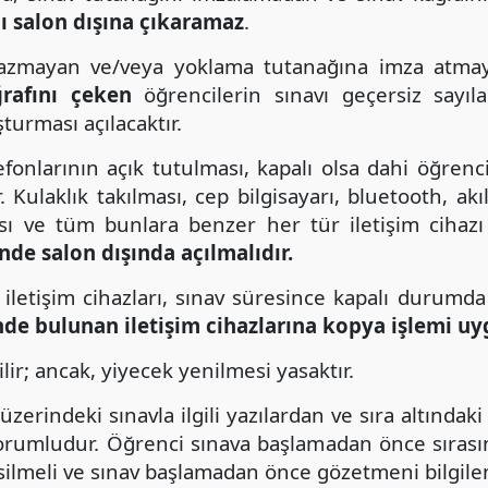
ı salon dışına çıkaramaz
.
 yazmayan ve/veya yoklama tutanağına imza atma
rafını çeken
öğrencilerin sınavı geçersiz sayıl
şturması açılacaktır.
fonlarının açık tutulması, kapalı olsa dahi öğrenc
Kulaklık takılması, cep bilgisayarı, bluetooth, akıll
ı ve tüm bunlara benzer her tür iletişim cihazı 
inde salon dışında açılmalıdır.
r iletişim cihazları, sınav süresince kapalı durum
de bulunan iletişim cihazlarına kopya işlemi uyg
ilir; ancak, yiyecek yenilmesi yasaktır.
üzerindeki sınavla ilgili yazılardan ve sıra altındak
orumludur. Öğrenci sınava başlamadan önce sırasını
silmeli ve sınav başlamadan önce gözetmeni bilgilen