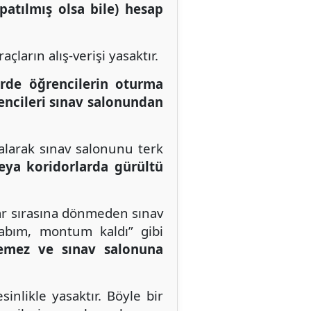
patılmış olsa bile) hesap
çların alış-verişi yasaktır.
irde öğrencilerin oturma
rencileri sınav salonundan
alarak sınav salonunu terk
eya koridorlarda gürültü
ar sırasına dönmeden sınav
itabım, montum kaldı” gibi
emez ve sınav salonuna
nlikle yasaktır. Böyle bir