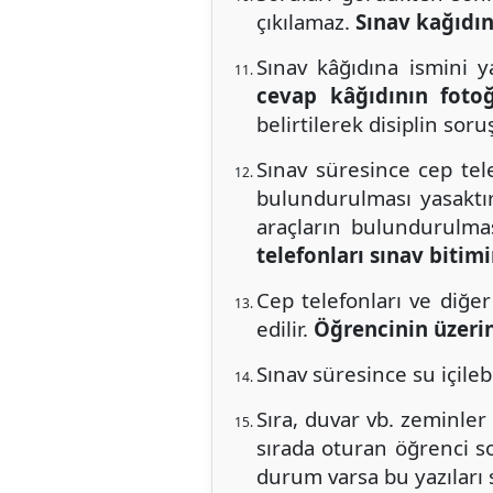
çıkılamaz.
Sınav kağıdın
Sınav kâğıdına ismini
cevap kâğıdının fotoğ
belirtilerek disiplin soru
Sınav süresince cep tele
bulundurulması yasaktır. 
araçların bulundurulmas
telefonları sınav bitim
Cep telefonları ve diğe
edilir.
Öğrencinin üzerin
Sınav süresince su içileb
Sıra, duvar vb. zeminler 
sırada oturan öğrenci s
durum varsa bu yazıları 