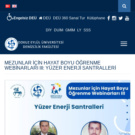
İçeriğe
Navigasyona
atla
atla
Engelsiz DEÜ
DEÜ
DEÜ 360 Sanal Tur
Kütüphane
DİY
DUİM
GMİM
LY
SSS
Menüy
Geç
MEZUNLAR İÇİN HAYAT BOYU ÖĞRENME
WEBİNARLARI III: YÜZER ENERJİ SANTRALLERİ