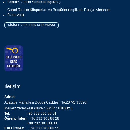
Fakülte Tanıtım Sunumu(İngilizce)
Genel Tanıtım Kitapçıkları ve Broşürler (İngilizce, Rusça, Almanca,
Fransızca)
KİŞİSEL VERİLERİN KORUNMASI
İletişim
Adres
:
Adatape Mahallesi Doğuş Caddesi No:207/O 35390
Merkez Yerleşkesi /Buca / İZMİR / TÜRKİYE
Tel:
+90 232 301 88 01
Öğrenci İşleri:
+90 232 301 88 28
+90 232 301 88 38
Kurs İrtibat:
+90 232 301 88 55