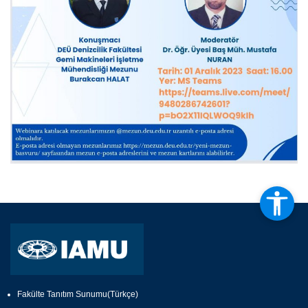
Fakülte Tanıtım Sunumu(Türkçe)