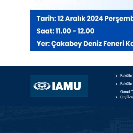
Fakülte
Fakülte
Genel Ta
(İngiliz