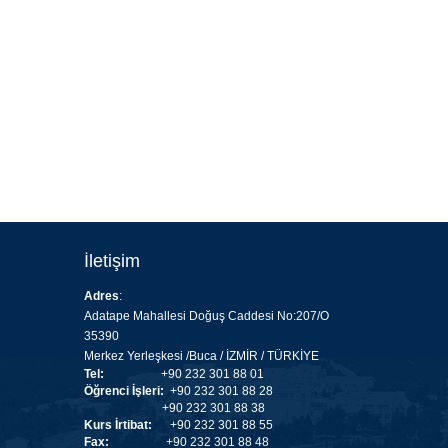
İletişim
Adres
:
Adatape Mahallesi Doğuş Caddesi No:207/O
35390
Merkez Yerleşkesi /Buca / İZMİR / TÜRKİYE
Tel:
+90 232 301 88 01
Öğrenci İşleri:
+90 232 301 88 28
+90 232 301 88 38
Kurs İrtibat:
+90 232 301 88 55
Fax:
+90 232 301 88 48