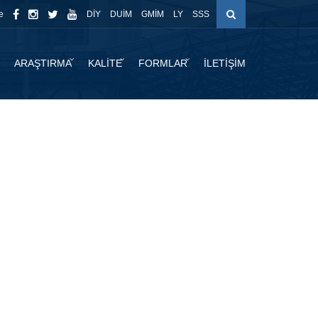
e
DİY
DUİM
GMİM
LY
SSS
ARAŞTIRMA
KALİTE
FORMLAR
İLETİŞİM