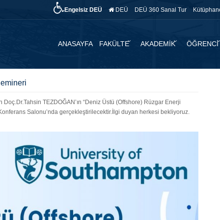
Engelsiz DEÜ
DEÜ
DEÜ 360 Sanal Tur
Kütüphan
ANASAYFA
FAKÜLTE
AKADEMİK
ÖĞRENCİ
Semineri
n Doç.Dr.Tahsin TEZDOĞAN’ın “Deniz Üstü (Offshore) Rüzgar Enerji
Konferans Salonu’nda gerçekleştirilecektir.İlgi duyan herkesi bekliyoruz.