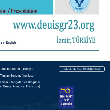
 Tanıtım Sunumu(Türkçe)
KİŞİSEL VERİLERİN KORUNMASI
 Tanıtım Sunumu(İngilizce)
nıtım Kitapçıkları ve Broşürler
ce, Rusça, Almanca, Fransızca)