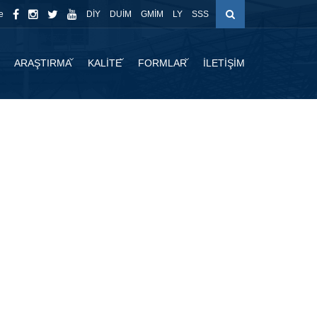
e
DİY
DUİM
GMİM
LY
SSS
ARAŞTIRMA
KALİTE
FORMLAR
İLETİŞİM