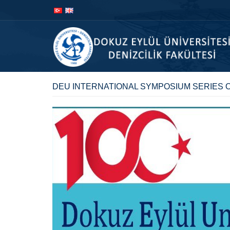
İçeriğe
Navigasyona
atla
atla
DEU INTERNATIONAL SYMPOSIUM SERIES