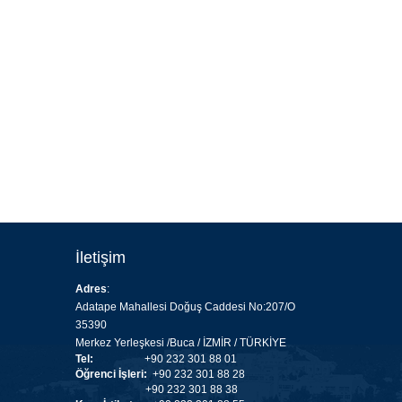
İletişim
Adres
:
Adatape Mahallesi Doğuş Caddesi No:207/O
35390
Merkez Yerleşkesi /Buca / İZMİR / TÜRKİYE
Tel:
+90 232 301 88 01
Öğrenci İşleri:
+90 232 301 88 28
+90 232 301 88 38