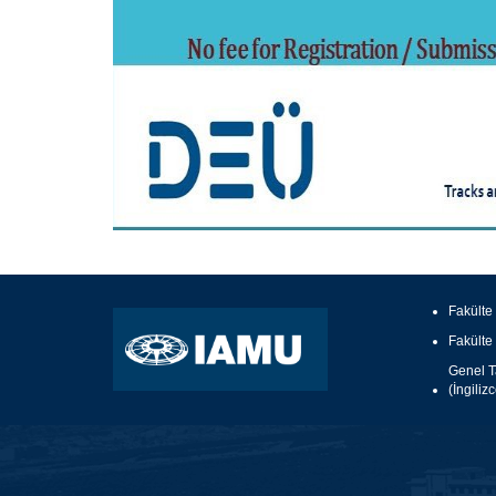
Fakülte
Fakülte
Genel Ta
(İngiliz