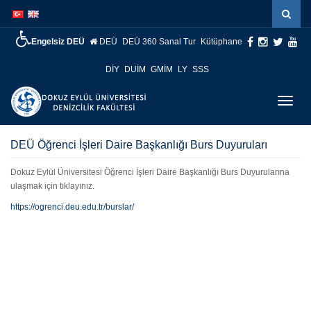
İçeriğe
Navigasyona
atla
atla
Engelsiz DEÜ
DEÜ
DEÜ 360 Sanal Tur
Kütüphane
DİY
DUİM
GMİM
LY
SSS
Menüy
Geç
DEÜ Öğrenci İşleri Daire Başkanlığı Burs Duyuruları
Dokuz Eylül Üniversitesi Öğrenci İşleri Daire Başkanlığı Burs Duyurularına
ulaşmak için tıklayınız.
https://ogrenci.deu.edu.tr/burslar/