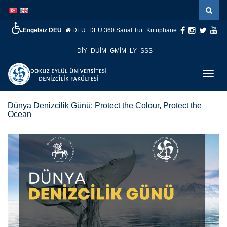
İçeriğe
Navigasyona
atla
atla
Engelsiz DEÜ
DEÜ
DEÜ 360 Sanal Tur
Kütüphane
DİY
DUİM
GMİM
LY
SSS
Menüy
Geç
Dünya Denizcilik Günü: Protect the Colour, Protect the
Ocean