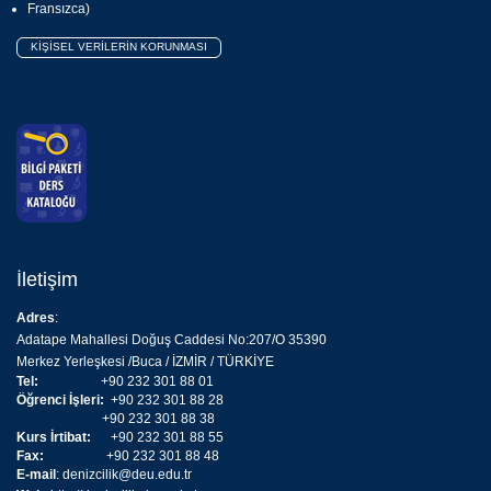
Fransızca)
KİŞİSEL VERİLERİN KORUNMASI
İletişim
Adres
:
Adatape Mahallesi Doğuş Caddesi No:207/O 35390
Merkez Yerleşkesi /Buca / İZMİR / TÜRKİYE
Tel:
+90 232 301 88 01
Öğrenci İşleri:
+90 232 301 88 28
+90 232 301 88 38
Kurs İrtibat:
+90 232 301 88 55
Fax:
+90 232 301 88 48
E-mail
:
denizcilik@deu.edu.tr