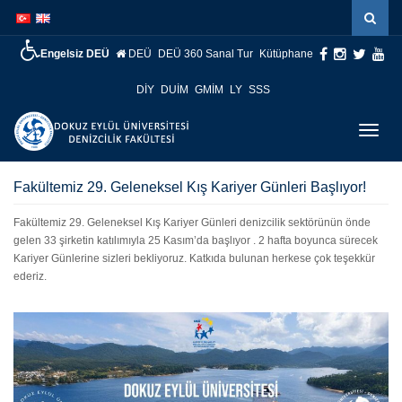
İçeriğe
Navigasyona
atla
atla
Engelsiz DEÜ
DEÜ
DEÜ 360 Sanal Tur
Kütüphane
DİY
DUİM
GMİM
LY
SSS
Menüy
Geç
Fakültemiz 29. Geleneksel Kış Kariyer Günleri Başlıyor!
Fakültemiz 29. Geleneksel Kış Kariyer Günleri denizcilik sektörünün önde
gelen 33 şirketin katılımıyla 25 Kasım’da başlıyor
. 2 hafta boyunca sürecek
Kariyer Günlerine sizleri bekliyoruz. Katkıda bulunan herkese çok teşekkür
ederiz.