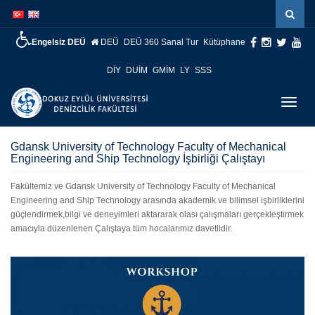
İçeriğe
Navigasyona
atla
atla
Engelsiz DEÜ
DEÜ
DEÜ 360 Sanal Tur
Kütüphane
DİY
DUİM
GMİM
LY
SSS
Menüy
Geç
Gdansk University of Technology Faculty of Mechanical
Engineering and Ship Technology İşbirliği Çalıştayı
Fakültemiz ve Gdansk University of Technology Faculty of Mechanical
Engineering and Ship Technology arasında akademik ve bilimsel işbirliklerini
güçlendirmek,bilgi ve deneyimleri aktararak olası çalışmaları gerçekleştirmek
amacıyla düzenlenen Çalıştaya tüm hocalarımız davetlidir.