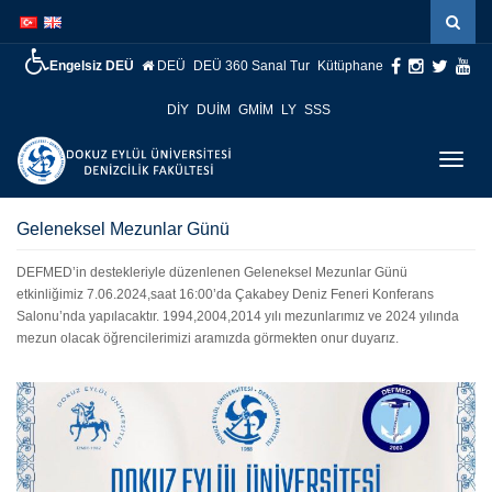
İçeriğe
Navigasyona
atla
atla
Engelsiz DEÜ
DEÜ
DEÜ 360 Sanal Tur
Kütüphane
DİY
DUİM
GMİM
LY
SSS
Menüy
Geç
Geleneksel Mezunlar Günü
DEFMED’in destekleriyle düzenlenen Geleneksel Mezunlar Günü
etkinliğimiz 7.06.2024,saat 16:00’da Çakabey Deniz Feneri Konferans
Salonu’nda yapılacaktır. 1994,2004,2014 yılı mezunlarımız ve 2024 yılında
mezun olacak öğrencilerimizi aramızda görmekten onur duyarız.