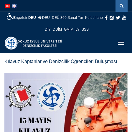
İçeriğe
Navigasyona
atla
atla
Engelsiz DEÜ
DEÜ
DEÜ 360 Sanal Tur
Kütüphane
DİY
DUİM
GMİM
LY
SSS
Menüy
Geç
Kılavuz Kaptanlar ve Denizcilik Öğrencileri Buluşması