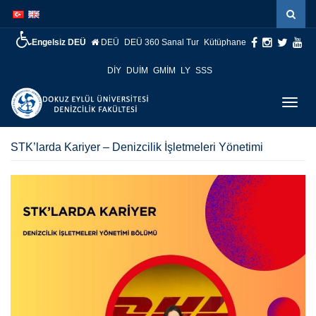
İçeriğe
Navigasyona
atla
atla
Engelsiz DEÜ
DEÜ
DEÜ 360 Sanal Tur
Kütüphane
DİY
DUİM
GMİM
LY
SSS
Menüy
Geç
STK’larda Kariyer – Denizcilik İşletmeleri Yönetimi