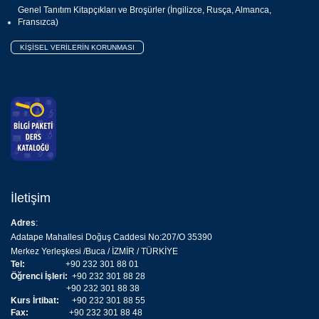
Genel Tanıtım Kitapçıkları ve Broşürler (İngilizce, Rusça, Almanca,
Fransızca)
KİŞİSEL VERİLERİN KORUNMASI
İletişim
Adres
:
Adatape Mahallesi Doğuş Caddesi No:207/O 35390
Merkez Yerleşkesi /Buca / İZMİR / TÜRKİYE
Tel:
+90 232 301 88 01
Öğrenci İşleri:
+90 232 301 88 28
+90 232 301 88 38
Kurs İrtibat:
+90 232 301 88 55
Fax:
+90 232 301 88 48