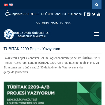
İçeriğe
Navigasyona
atla
atla
Engelsiz DEÜ
DEÜ
DEÜ 360 Sanal Tur
Kütüphane
DİY
DUİM
GMİM
LY
SSS
Menüy
Geç
TÜBİTAK 2209 Projesi Yazıyorum
Fakültemiz Lojistik Yönetimi Bölümü öğrencilerimize yönelik “TÜBİTAK 2209
Projesi Yazıyorum” konulu TÜBİTAK 2209 A/B proje hazırlama eğitimimiz 21
Ekim pazartesi günü saat 12:30’da fakültemiz Maersk sınıfında
gerçekleştirilecektir.