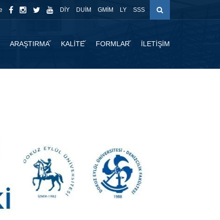
e
DİY
DUİM
GMİM
LY
SSS
ARAŞTIRMA
KALİTE
FORMLAR
İLETİŞİM