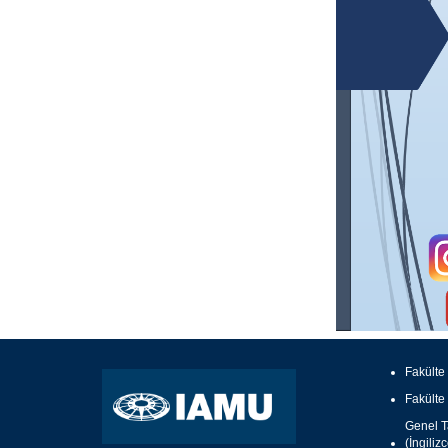
Fakülte
Fakülte
Genel Ta
(İngiliz