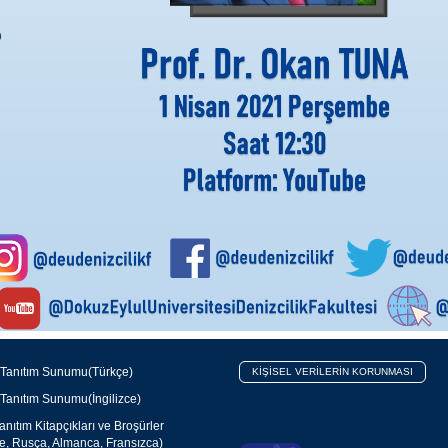
 Tanıtım Sunumu(Türkçe)
KİŞİSEL VERİLERİN KORUNMASI
 Tanıtım Sunumu(İngilizce)
nıtım Kitapçıkları ve Broşürler
ce, Rusça, Almanca, Fransızca)