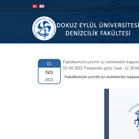
İçeriğe
Navigasyona
atla
atla
Fakültemizin çevrim içi seminerleri kapsam
01
01.04.2021 Perşembe günü Saat: 12.30'da
Nis
Fakültemizin çevrim içi seminerleri kapsa
2021