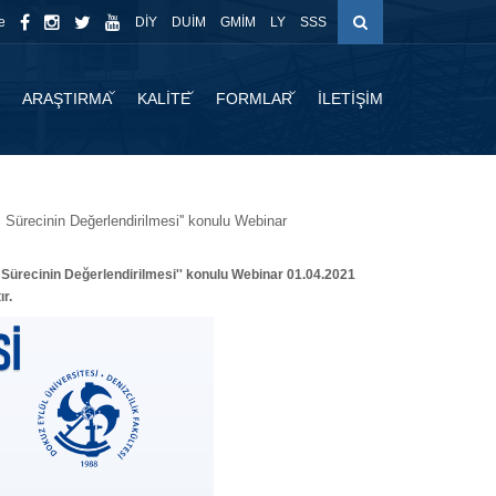
e
DİY
DUİM
GMİM
LY
SSS
ARAŞTIRMA
KALİTE
FORMLAR
İLETİŞİM
 Sürecinin Değerlendirilmesi'' konulu Webinar
 Sürecinin Değerlendirilmesi'' konulu Webinar 01.04.2021
r.