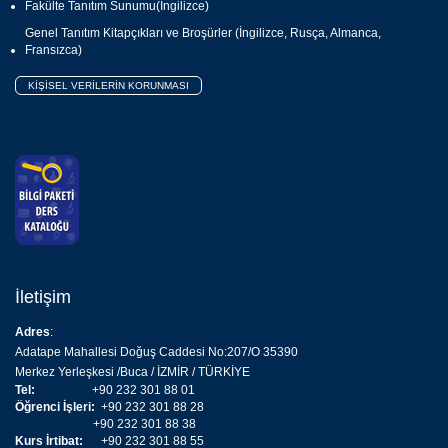
Fakülte Tanıtım Sunumu(İngilizce)
Genel Tanıtım Kitapçıkları ve Broşürler (İngilizce, Rusça, Almanca,
Fransızca)
KİŞİSEL VERİLERİN KORUNMASI
İletişim
Adres
:
Adatape Mahallesi Doğuş Caddesi No:207/O 35390
Merkez Yerleşkesi /Buca / İZMİR / TÜRKİYE
Tel:
+90 232 301 88 01
Öğrenci İşleri:
+90 232 301 88 28
+90 232 301 88 38
Kurs İrtibat:
+90 232 301 88 55