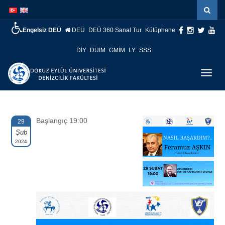
İçeriğe
Navigasyona
atla
atla
Engelsiz DEÜ
DEÜ
DEÜ 360 Sanal Tur
Kütüphane
DİY
DUİM
GMİM
LY
SSS
Menüy
Geç
Başlangıç 19:00
29
Şub
2024